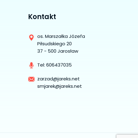
Kontakt
os. Marszałka Józefa
Piłsudskiego 20
37 - 500 Jarosław
Tel:
606437035
zarzad@jareks.net
smjarek@jareks.net