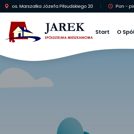
Skip
os. Marszałka Józefa Piłsudskiego 20
Pon - pi
to
content
Start
O Spół