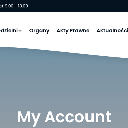
ąt 9.00 - 18.00
dzielni
Organy
Akty Prawne
Aktualnośc
My Account